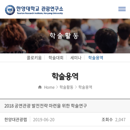
학술활동
콜로키움
학술대회
세미나
학술용역
학술용역
Home
학술활동
학술용역
2018 공연관광 발전전략 마련을 위한 학술연구
한양대관광랩
2019-06-20
조회수
2,047