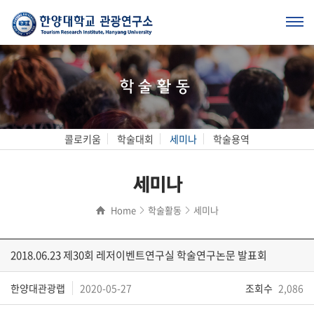
학술활동
콜로키움
학술대회
세미나
학술용역
세미나
Home
학술활동
세미나
2018.06.23 제30회 레저이벤트연구실 학술연구논문 발표회
한양대관광랩
2020-05-27
조회수
2,086