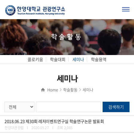
학술활동
콜로키움
학술대회
세미나
학술용역
세미나
Home
학술활동
세미나
2018.06.23 제30회 레저이벤트연구실 학술연구논문 발표회
한양대관광랩
2020.05.27
조회 2,085