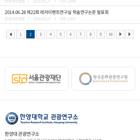
한양대관광랩
2020.05.27
조회 1,498
2014.06.28 제22회 레저이벤트연구실 학술연구논문 발표회
한양대관광랩
2020.05.27
조회 1,497
1
2
3
4
5
6
7
8
9
10
한양대 관광연구소