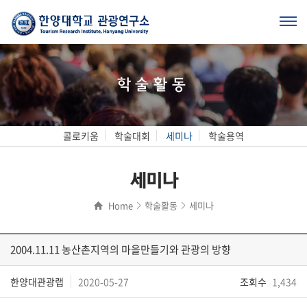
학술활동
콜로키움
학술대회
세미나
학술용역
세미나
Home
학술활동
세미나
2004.11.11 농산촌지역의 마을만들기와 관광의 방향
한양대관광랩
2020-05-27
조회수
1,434