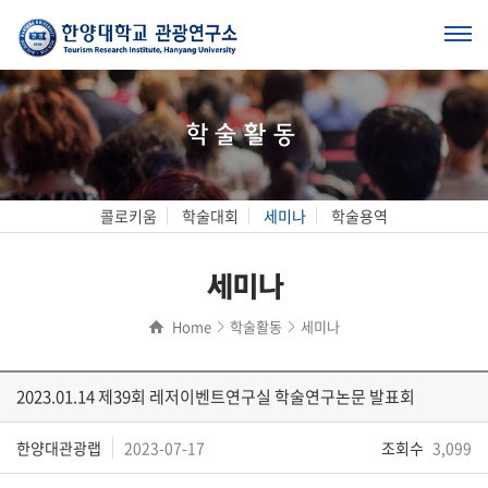
학술활동
콜로키움
학술대회
세미나
학술용역
세미나
Home
학술활동
세미나
2023.01.14 제39회 레저이벤트연구실 학술연구논문 발표회
한양대관광랩
2023-07-17
조회수
3,099