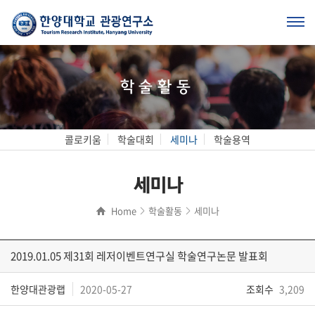
학술활동
콜로키움
학술대회
세미나
학술용역
세미나
Home
학술활동
세미나
2019.01.05 제31회 레저이벤트연구실 학술연구논문 발표회
한양대관광랩
2020-05-27
조회수
3,209