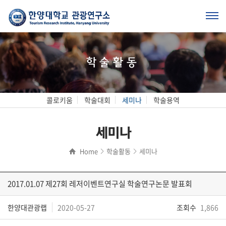
학술활동
콜로키움
학술대회
세미나
학술용역
세미나
Home
학술활동
세미나
2017.01.07 제27회 레저이벤트연구실 학술연구논문 발표회
한양대관광랩
2020-05-27
조회수
1,866