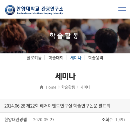
학술활동
콜로키움
학술대회
세미나
학술용역
세미나
Home
학술활동
세미나
2014.06.28 제22회 레저이벤트연구실 학술연구논문 발표회
한양대관광랩
2020-05-27
조회수
1,497