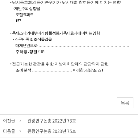
•
낚시동호회의 동기분위기가 낚시대회
참여동기에 미치는 영향
- 개인주의 성향을
조절효과로
-
…
…
…
…
…
…
…
…
…
…
…
…
…
…
…
…
…
…
…
…
…
…
…
…
…
157
•
축제조직의 내부마케팅 활성화가 축제효과에 미치는 영향
-
직무만족 및 조직몰입을
매개변인으로
-
…
…
…
…
…
…
…
…
…
…
…
…
…
…
…
…
…
…
…
…
…
…
…
주하정
․
정철
/ 185
•
접근가능한 관광을 위한 지방자치단체의
관광약자 관련
조례분석
…
…
…
…
…
…
…
…
…
…
이경찬
․
김남조
/ 221
목록
이전글
관광연구논총 2022년 73호
다음글
관광연구논총 2023년 75호