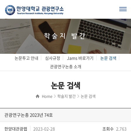
학술지 발간
논문투고 안내
심사규정
Jams 바로가기
논문 검색
관광연구논총 소개
논문 검색
Home
학술지 발간
논문 검색
관광연구논총 2023년 74호
한양대관광랩
2023-02-28
조회수
2,763