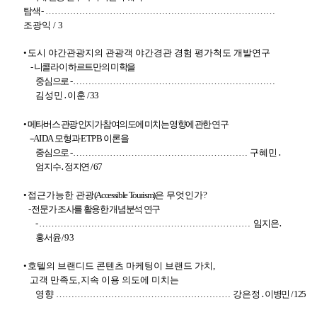
탐색
-
…
…
…
…
…
…
…
…
…
…
…
…
…
…
…
…
…
…
…
…
…
…
…
…
…
조광익
/ 3
•
도시 야간관광지의 관광객 야간경관 경험
평가척도 개발연
구
-
니콜라이 하르트만의 미학을
중심으로
-
…
…
…
…
…
…
…
…
…
…
…
…
…
…
…
…
…
…
…
…
…
…
김성민
․
이훈
/ 33
•
메타버스 관광 인지가 참여의도에 미치는 영향에 관한 연구
-
-
AIDA
모형과
ETPB
이론을
중심으로
-
…
…
…
…
…
…
…
…
…
…
…
…
…
…
…
…
…
…
… 구혜민
․
엄지수
․정지연
/ 67
•
접근가능한 관광
(Accessible Tourism)
은 무엇인가
?
-
전문가 조사를 활용한 개념분석 연구
-
…
…
…
…
…
…
…
…
…
…
…
…
…
…
…
…
…
…
…
…
…
…
…
임지은
․
홍
서윤
/
93
•
호텔의 브랜디드 콘텐츠 마케팅이 브랜드 가치
,
고객 만족도
,
지속 이용 의도에 미치는
영향
…
…
…
…
…
…
…
…
…
…
…
…
…
…
…
…
…
…
… 강은정
․
이병민
/ 125